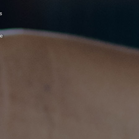
is
 e